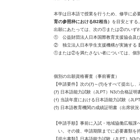
本学は日本語で授業を行うため、修学に必
育の参照枠におけるB2相当）
を目安とする
出願にあたっては、次の①または②のいず
① 公益財団法人日本国際教育支援協会及
② 独立法人日本学生支援機構が実施する
①または②を満たさない者については、個
個別の出願資格審査（事前審査）
【申請要件】次の(ｱ)～(ｳ)をすべて提出
(ｱ) 日本語能力試験（JLPT）N3の合格証明
(ｲ) 当該年度における日本語能力試験（JL
(ｳ) 日本語教育機関の成績証明書（出席状
【申請手順】事前に入試・地域協働広報課
い。その後、申請期限までに必要書類を持
【提出書類】日本語能力試験（JLPT）N3