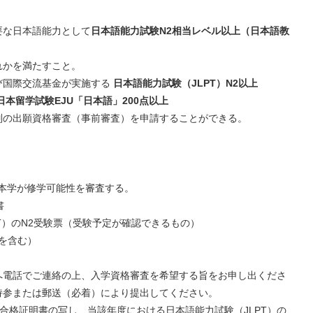
要な日本語能力として
日本語能力試験N2相当レベル以上（日本語教
。
れかを満たすこと。
び国際交流基金が実施する
日本語能力試験（JLPT）N2以上
日本留学試験EJU「日本語」200点以上
別の出願資格審査（事前審査）を申請することができる。
し、本学が修学可能性を審査する。
書
PT）のN2受験票（受験予定が確認できるもの）
況を含む）
へ電話でご連絡の上、入学資格審査を希望する旨をお申し出くださ
参または郵送（必着）により提出してください。
の合格証明書の写し、当該年度における日本語能力試験（JLPT）の