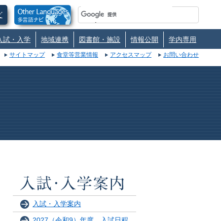
ビ
入試・入学
地域連携
図書館・施設
情報公開
学内専用
サイトマップ
食堂等営業情報
アクセスマップ
お問い合わせ
入試・入学案内
2027（令和9）年度 入試日程