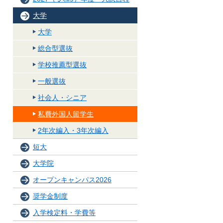
大学
大学
総合型選抜
学校推薦型選抜
一般選抜
社会人・シニア
私費外国人留学生
2年次編入・3年次編入
短大
大学院
オープンキャンパス2026
奨学金制度
入学検定料・学費等