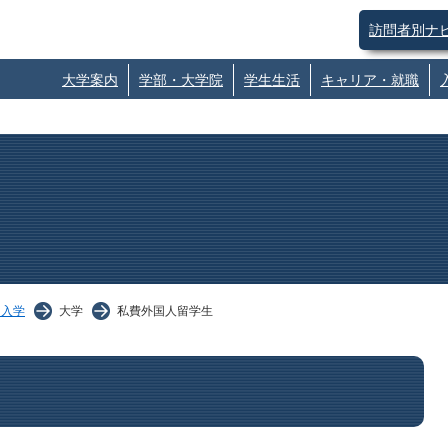
訪問者別ナ
大学案内
学部・大学院
学生生活
キャリア・就職
・入学
大学
私費外国人留学生