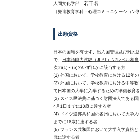
若干名
人間文化学部…
（発達教育学科・心理コミュニケーション
出願資格
日本の国籍を有せず、出入国管理及び難民
で、
日本語能力試験（JLPT）N2レベル
次の(1)～(5)のいずれかに該当する方
(1) 外国において、学校教育における12年
(2) 外国において、学校教育における中
て日本国の大学に入学するための準備教育を行
(3) スイス民法典に基づく財団法人である
4月1日までに18歳に達する者
(4) ドイツ連邦共和国の各州において大学
までに18歳に達する者
(5) フランス共和国において大学入学資格と
歳に達する者